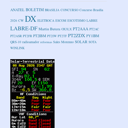
BOLETIM
ANATEL
BRASILIA
CONCURSO
Concurso Brasília
DX
2026
CW
ELETROCA
ESCOM
ESCOTISMO
LABRE
LABRE-DF
PT2AAA
Martin Butera
OX3LX
PT2AC
PT2ZDX
PT2IBM
PY1IBM
PT2ASR
PT2FR
PT2IW
PT2TF
SOLAR
Sales Morenno
QRS-10
radioamador
reformas
SOTA
WINLINK