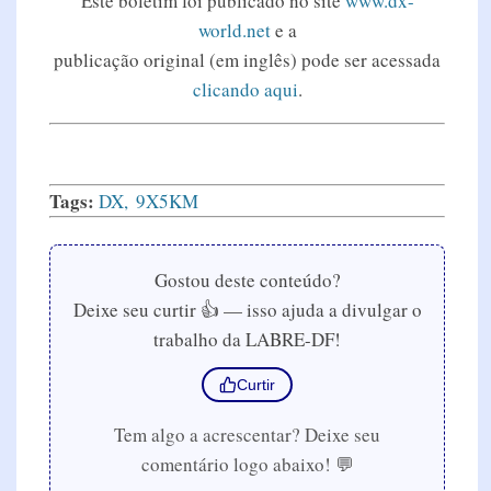
Este boletim foi publicado no site
www.dx-
world.net
e a
publicação original (em inglês) pode ser acessada
clicando aqui
.
Tags:
DX
9X5KM
Gostou deste conteúdo?
Deixe seu curtir 👍 — isso ajuda a divulgar o
trabalho da LABRE-DF!
Curtir
Tem algo a acrescentar? Deixe seu
comentário logo abaixo! 💬