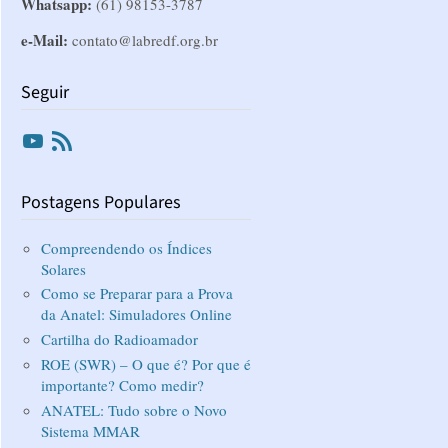
Whatsapp:
(61) 98153-3787
e-Mail:
contato@labredf.org.br
Seguir
Youtube
RSS
Postagens Populares
Compreendendo os Índices
Solares
Como se Preparar para a Prova
da Anatel: Simuladores Online
Cartilha do Radioamador
ROE (SWR) – O que é? Por que é
importante? Como medir?
ANATEL: Tudo sobre o Novo
Sistema MMAR