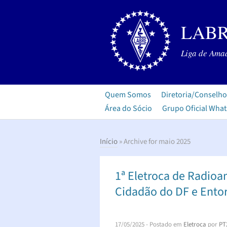
LABR
Liga de Amad
Quem Somos
Diretoria/Conselho
Área do Sócio
Grupo Oficial Wha
Início
» Archive for maio 2025
1ª Eletroca de Radioa
Cidadão do DF e Ento
17/05/2025
- Postado em
Eletroca
por
PT