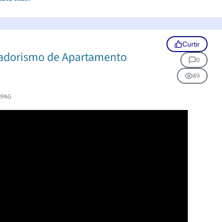
Curtir
madorismo de Apartamento
0
89
2PAG