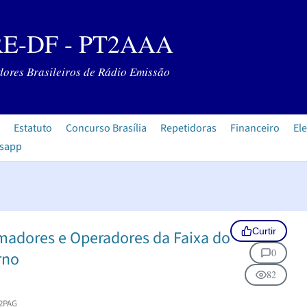
E-DF - PT2AAA
ores Brasileiros de Rádio Emissão
Estatuto
Concurso Brasília
Repetidoras
Financeiro
Ele
tsapp
Curtir
madores e Operadores da Faixa do
0
rno
82
2PAG