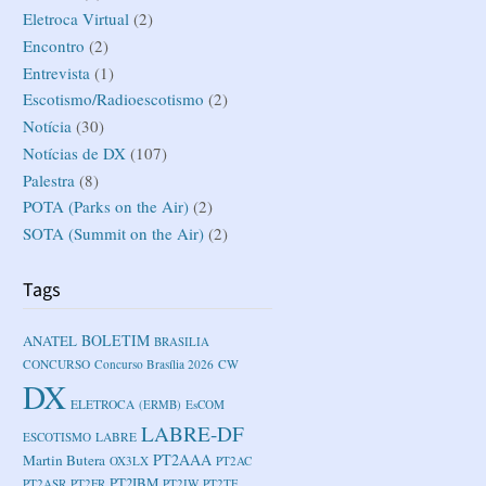
Eletroca Virtual
(2)
Encontro
(2)
Entrevista
(1)
Escotismo/Radioescotismo
(2)
Notícia
(30)
Notícias de DX
(107)
Palestra
(8)
POTA (Parks on the Air)
(2)
SOTA (Summit on the Air)
(2)
Tags
BOLETIM
ANATEL
BRASILIA
CONCURSO
Concurso Brasília 2026
CW
DX
ELETROCA
(ERMB)
EsCOM
LABRE-DF
ESCOTISMO
LABRE
PT2AAA
Martin Butera
OX3LX
PT2AC
PT2IBM
PT2ASR
PT2FR
PT2IW
PT2TF