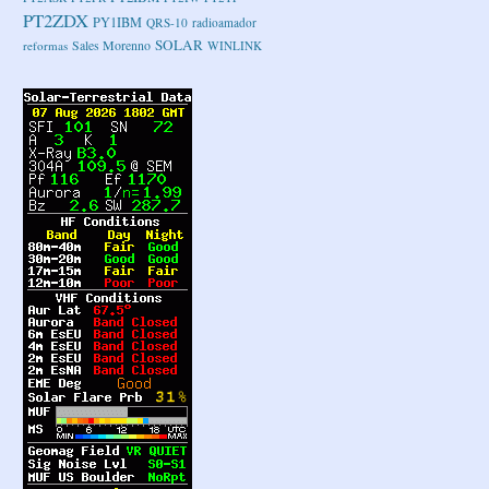
PT2ZDX
PY1IBM
QRS-10
radioamador
SOLAR
Sales Morenno
reformas
WINLINK