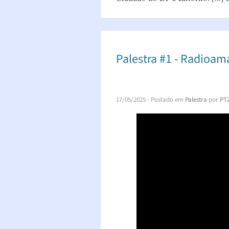
Palestra #1 - Radioa
17/05/2025
- Postado em
Palestra
por
PT