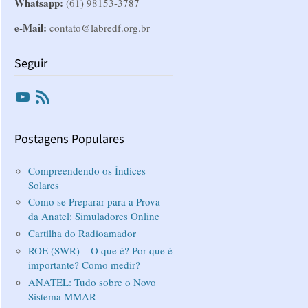
Whatsapp:
(61) 98153-3787
e-Mail:
contato@labredf.org.br
Seguir
Youtube
RSS
Postagens Populares
Compreendendo os Índices
Solares
Como se Preparar para a Prova
da Anatel: Simuladores Online
Cartilha do Radioamador
ROE (SWR) – O que é? Por que é
importante? Como medir?
ANATEL: Tudo sobre o Novo
Sistema MMAR