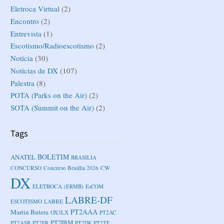
Eletroca Virtual
(2)
Encontro
(2)
Entrevista
(1)
Escotismo/Radioescotismo
(2)
Notícia
(30)
Notícias de DX
(107)
Palestra
(8)
POTA (Parks on the Air)
(2)
SOTA (Summit on the Air)
(2)
Tags
BOLETIM
ANATEL
BRASILIA
CONCURSO
Concurso Brasília 2026
CW
DX
ELETROCA
(ERMB)
EsCOM
LABRE-DF
ESCOTISMO
LABRE
PT2AAA
Martin Butera
OX3LX
PT2AC
PT2IBM
PT2ASR
PT2FR
PT2IW
PT2TF