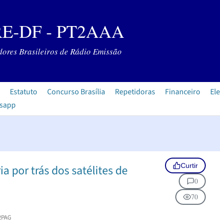
E-DF - PT2AAA
ores Brasileiros de Rádio Emissão
Estatuto
Concurso Brasília
Repetidoras
Financeiro
Ele
tsapp
Curtir
ia por trás dos satélites de
0
70
2PAG