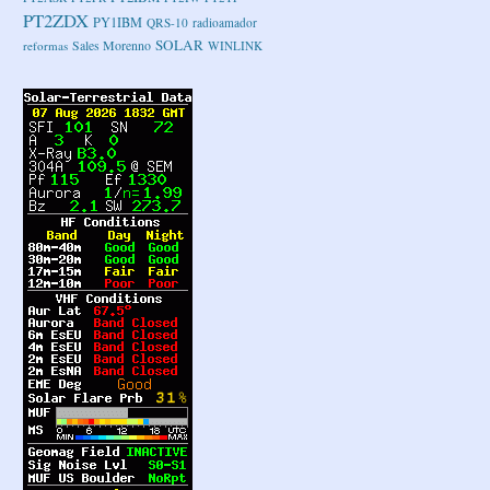
PT2ZDX
PY1IBM
QRS-10
radioamador
SOLAR
Sales Morenno
reformas
WINLINK