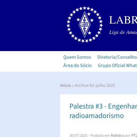
LABR
Liga de Amad
Quem Somos
Diretoria/Conselho
Área do Sócio
Grupo Oficial Wha
Início
» Archive for julho 2025
Palestra #3 - Engenhar
radioamadorismo
30/07/2025
- Postado em
Palestra
por
PT