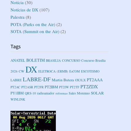
Notícia
(30)
Notícias de DX
(107)
Palestra
(8)
POTA (Parks on the Air)
(2)
SOTA (Summit on the Air)
(2)
Tags
BOLETIM
ANATEL
BRASILIA
CONCURSO
Concurso Brasília
DX
2026
CW
ELETROCA
(ERMB)
EsCOM
ESCOTISMO
LABRE-DF
PT2AAA
Martin Butera
LABRE
OX3LX
PT2ZDX
PT2IBM
PT2AC
PT2ASR
PT2FR
PT2IW
PT2TF
SOLAR
PY1IBM
Sales Morenno
QRS-10
radioamador
reformas
WINLINK