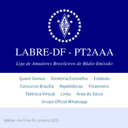
LABRE-DF - PT2AAA
Liga de Amadores Brasileiros de Rádio Emissão
Quem Somos
Diretoria/Conselho
Estatuto
Concurso Brasília
Repetidoras
Financeiro
Eletroca Virtual
Links
Área do Sócio
Grupo Oficial Whatsapp
Início
» Archive for janeiro 2025