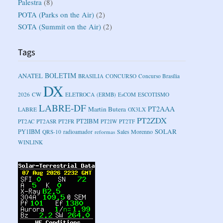
Palestra
(8)
POTA (Parks on the Air)
(2)
SOTA (Summit on the Air)
(2)
Tags
BOLETIM
ANATEL
BRASILIA
CONCURSO
Concurso Brasília
DX
2026
CW
ELETROCA
(ERMB)
EsCOM
ESCOTISMO
LABRE-DF
PT2AAA
Martin Butera
LABRE
OX3LX
PT2ZDX
PT2IBM
PT2AC
PT2ASR
PT2FR
PT2IW
PT2TF
SOLAR
PY1IBM
Sales Morenno
QRS-10
radioamador
reformas
WINLINK