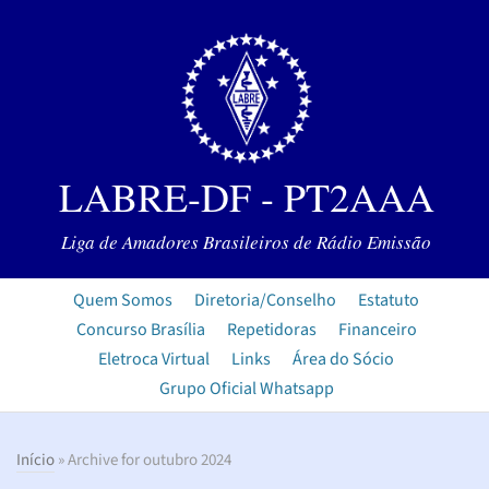
LABRE-DF - PT2AAA
Liga de Amadores Brasileiros de Rádio Emissão
Quem Somos
Diretoria/Conselho
Estatuto
Concurso Brasília
Repetidoras
Financeiro
Eletroca Virtual
Links
Área do Sócio
Grupo Oficial Whatsapp
Início
» Archive for outubro 2024