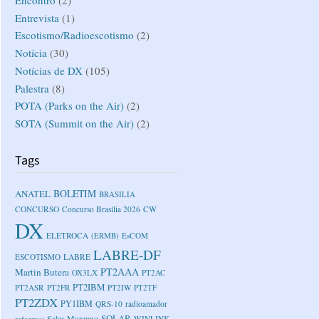
Entrevista
(1)
Escotismo/Radioescotismo
(2)
Notícia
(30)
Notícias de DX
(105)
Palestra
(8)
POTA (Parks on the Air)
(2)
SOTA (Summit on the Air)
(2)
Tags
BOLETIM
ANATEL
BRASILIA
CONCURSO
Concurso Brasília 2026
CW
DX
ELETROCA
(ERMB)
EsCOM
LABRE-DF
ESCOTISMO
LABRE
PT2AAA
Martin Butera
OX3LX
PT2AC
PT2IBM
PT2ASR
PT2FR
PT2IW
PT2TF
PT2ZDX
PY1IBM
QRS-10
radioamador
SOLAR
reformas
Sales Morenno
WINLINK