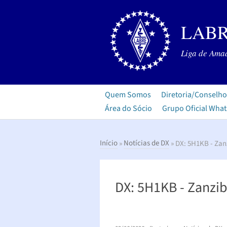
LABR
Liga de Amad
Quem Somos
Diretoria/Conselho
Área do Sócio
Grupo Oficial Wha
Início
»
Notícias de DX
» DX: 5H1KB - Zan
DX: 5H1KB - Zanzib