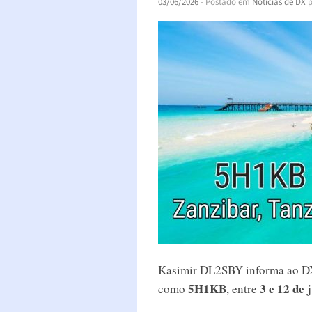
03/06/2026
- Postado em
Notícias de DX
p
Kasimir DL2SBY informa ao DX-
5H1KB
3 e 12 de 
como
, entre