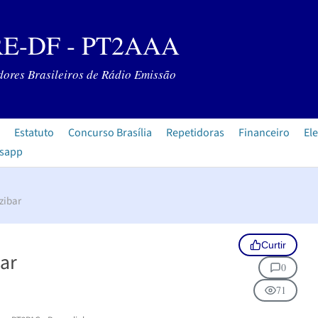
E-DF - PT2AAA
ores Brasileiros de Rádio Emissão
Estatuto
Concurso Brasília
Repetidoras
Financeiro
Ele
tsapp
zibar
Curtir
ar
0
71