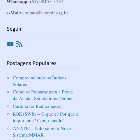
Whatsapp:
(61) 98153-3787
e-Mail:
contato@labredf.org.br
Seguir
Youtube
RSS
Postagens Populares
Compreendendo os Índices
Solares
Como se Preparar para a Prova
da Anatel: Simuladores Online
Cartilha do Radioamador
ROE (SWR) – O que é? Por que é
importante? Como medir?
ANATEL: Tudo sobre o Novo
Sistema MMAR