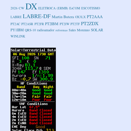
DX
2026
CW
ELETROCA
(ERMB)
EsCOM
ESCOTISMO
LABRE-DF
PT2AAA
Martin Butera
LABRE
OX3LX
PT2ZDX
PT2IBM
PT2AC
PT2ASR
PT2FR
PT2IW
PT2TF
SOLAR
PY1IBM
Sales Morenno
QRS-10
radioamador
reformas
WINLINK