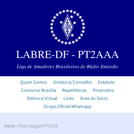
LABRE-DF - PT2AAA
Liga de Amadores Brasileiros de Rádio Emissão
Quem Somos
Diretoria/Conselho
Estatuto
Concurso Brasília
Repetidoras
Financeiro
Eletroca Virtual
Links
Área do Sócio
Grupo Oficial Whatsapp
Início
» Posts tagged PT2ZDX