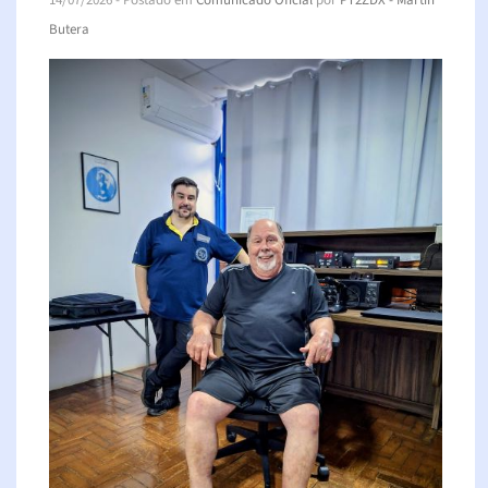
14/07/2026
- Postado em
Comunicado Oficial
por
PT2ZDX - Martin
Butera