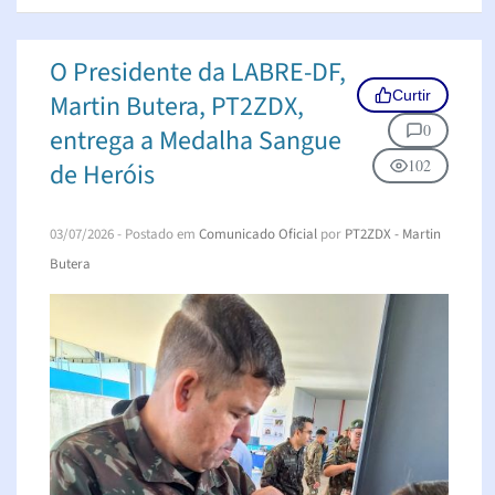
O Presidente da LABRE-DF,
Curtir
Martin Butera, PT2ZDX,
0
entrega a Medalha Sangue
102
de Heróis
03/07/2026
- Postado em
Comunicado Oficial
por
PT2ZDX - Martin
Butera