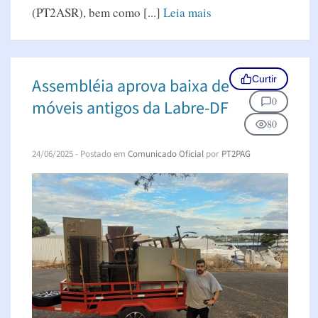
(PT2ASR), bem como [...]
Leia mais
Curtir
Assembléia aprova baixa de
0
móveis antigos da Labre-DF
80
24/06/2025
- Postado em
Comunicado Oficial
por
PT2PAG