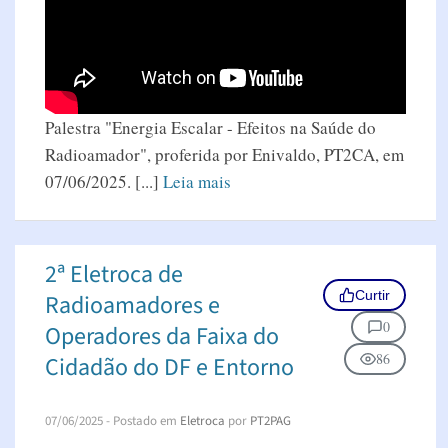
Palestra "Energia Escalar - Efeitos na Saúde do
Radioamador", proferida por Enivaldo, PT2CA, em
07/06/2025. [...]
Leia mais
2ª Eletroca de
Curtir
Radioamadores e
0
Operadores da Faixa do
86
Cidadão do DF e Entorno
07/06/2025
- Postado em
Eletroca
por
PT2PAG