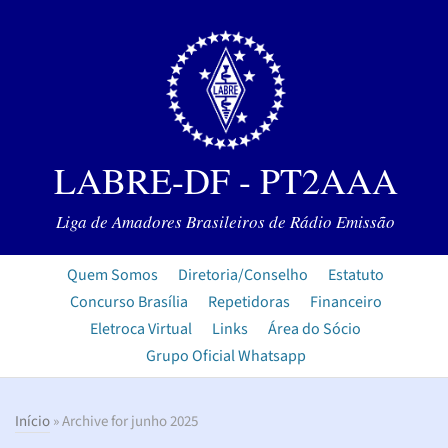
LABRE-DF - PT2AAA
Liga de Amadores Brasileiros de Rádio Emissão
Quem Somos
Diretoria/Conselho
Estatuto
Concurso Brasília
Repetidoras
Financeiro
Eletroca Virtual
Links
Área do Sócio
Grupo Oficial Whatsapp
Início
» Archive for junho 2025