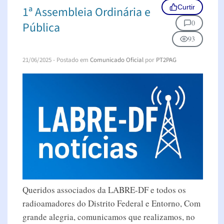
Curtir
1ª Assembleia Ordinária e
0
Pública
93
21/06/2025
- Postado em
Comunicado Oficial
por
PT2PAG
Queridos associados da LABRE-DF e todos os
radioamadores do Distrito Federal e Entorno, Com
grande alegria, comunicamos que realizamos, no