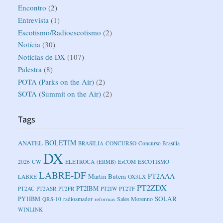
Encontro
(2)
Entrevista
(1)
Escotismo/Radioescotismo
(2)
Notícia
(30)
Notícias de DX
(107)
Palestra
(8)
POTA (Parks on the Air)
(2)
SOTA (Summit on the Air)
(2)
Tags
BOLETIM
ANATEL
BRASILIA
CONCURSO
Concurso Brasília
DX
2026
CW
ELETROCA
(ERMB)
EsCOM
ESCOTISMO
LABRE-DF
PT2AAA
Martin Butera
LABRE
OX3LX
PT2ZDX
PT2IBM
PT2AC
PT2ASR
PT2FR
PT2IW
PT2TF
SOLAR
PY1IBM
Sales Morenno
QRS-10
radioamador
reformas
WINLINK