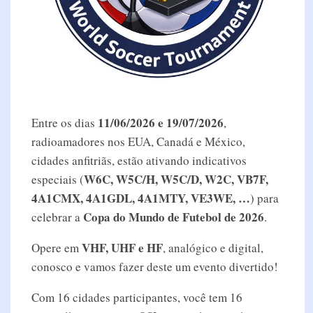
11/06/2026 e 19/07/2026
Entre os dias
,
radioamadores nos EUA, Canadá e México,
cidades anfitriãs, estão ativando indicativos
W6C, W5C/H, W5C/D, W2C, VB7F,
especiais (
4A1CMX, 4A1GDL, 4A1MTY, VE3WE, …
) para
Copa do Mundo de Futebol de 2026
celebrar a
.
VHF, UHF e HF
Opere em
, analógico e digital,
conosco e vamos fazer deste um evento divertido!
Com 16 cidades participantes, você tem 16