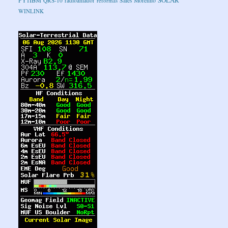
QRS-10
radioamador
reformas
Sales Morenno
WINLINK