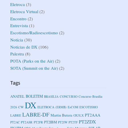
Eletroca
(3)
Eletroca Virtual
(2)
Encontro
(2)
Entrevista
(1)
Escotismo/Radioescotismo
(2)
Notícia
(30)
Notícias de DX
(106)
Palestra
(8)
POTA (Parks on the Air)
(2)
SOTA (Summit on the Air)
(2)
Tags
BOLETIM
ANATEL
BRASILIA
CONCURSO
Concurso Brasília
DX
2026
CW
ELETROCA
(ERMB)
EsCOM
ESCOTISMO
LABRE-DF
PT2AAA
Martin Butera
LABRE
OX3LX
PT2ZDX
PT2IBM
PT2AC
PT2ASR
PT2FR
PT2IW
PT2TF
SOLAR
PY1IBM