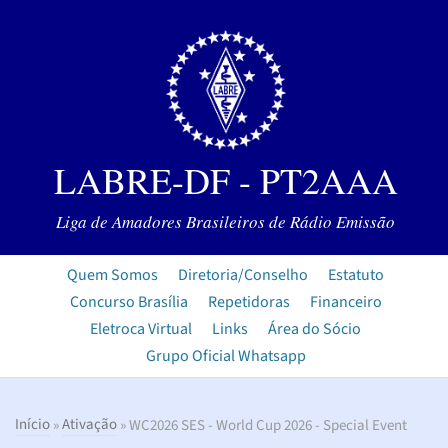
LABRE-DF - PT2AAA
Liga de Amadores Brasileiros de Rádio Emissão
Quem Somos
Diretoria/Conselho
Estatuto
Concurso Brasília
Repetidoras
Financeiro
Eletroca Virtual
Links
Área do Sócio
Grupo Oficial Whatsapp
Início
»
Ativação
» WC2026 SES - World Cup 2026 - Special Event