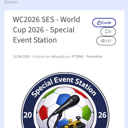
Station
WC2026 SES - World
Curtir
Cup 2026 - Special
0
Event Station
185
11/06/2026
- Postado em
Ativação
por
PT2PAG
-
Permalink