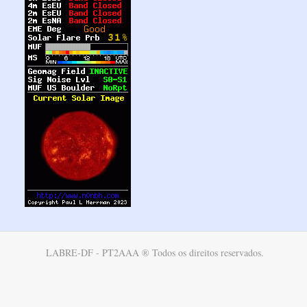
LABRE-DF - PT2AAA ® Todos os direitos reservados.