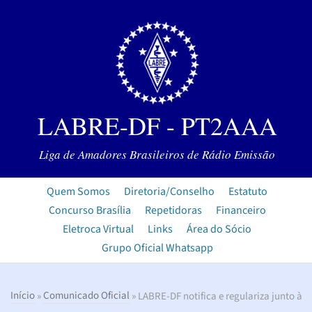
LABRE-DF - PT2AAA
Liga de Amadores Brasileiros de Rádio Emissão
Quem Somos
Diretoria/Conselho
Estatuto
Concurso Brasília
Repetidoras
Financeiro
Eletroca Virtual
Links
Área do Sócio
Grupo Oficial Whatsapp
Início
»
Comunicado Oficial
» LABRE-DF notifica e regulariza junto à