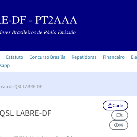
E-DF - PT2AAA
ores Brasileiros de Rádio Emissão
Estatuto
Concurso Brasília
Repetidoras
Financeiro
Ele
tsapp
ureau de QSL LABRE-DF
Curtir
 QSL LABRE-DF
0
98