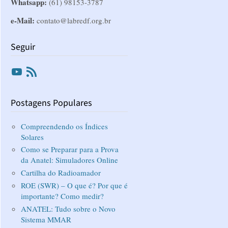
Whatsapp:
(61) 98153-3787
e-Mail:
contato@labredf.org.br
Seguir
Youtube
RSS
Postagens Populares
Compreendendo os Índices
Solares
Como se Preparar para a Prova
da Anatel: Simuladores Online
Cartilha do Radioamador
ROE (SWR) – O que é? Por que é
importante? Como medir?
ANATEL: Tudo sobre o Novo
Sistema MMAR