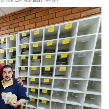
cial
por
PT2ZDX - Martin Butera
-
Permalink