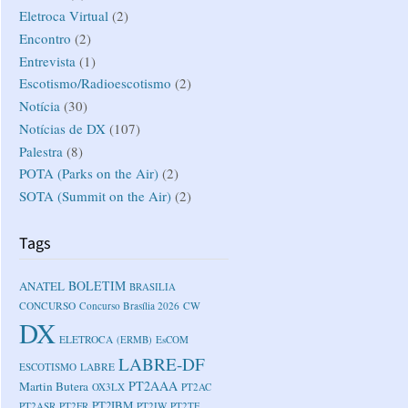
Eletroca Virtual
(2)
Encontro
(2)
Entrevista
(1)
Escotismo/Radioescotismo
(2)
Notícia
(30)
Notícias de DX
(107)
Palestra
(8)
POTA (Parks on the Air)
(2)
SOTA (Summit on the Air)
(2)
Tags
BOLETIM
ANATEL
BRASILIA
CONCURSO
Concurso Brasília 2026
CW
DX
ELETROCA
(ERMB)
EsCOM
LABRE-DF
ESCOTISMO
LABRE
PT2AAA
Martin Butera
OX3LX
PT2AC
PT2IBM
PT2ASR
PT2FR
PT2IW
PT2TF