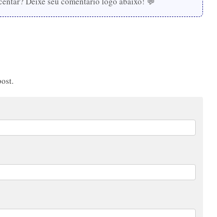
centar? Deixe seu comentário logo abaixo! 💬
ost.