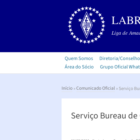
LABR
Liga de Amad
Quem Somos
Diretoria/Conselho
Área do Sócio
Grupo Oficial Wha
Início
»
Comunicado Oficial
» Serviço B
Serviço Bureau de