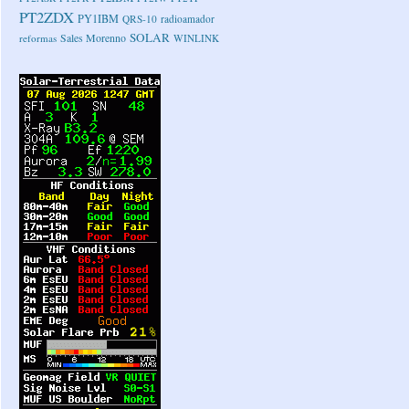
PT2ZDX
PY1IBM
QRS-10
radioamador
SOLAR
Sales Morenno
reformas
WINLINK