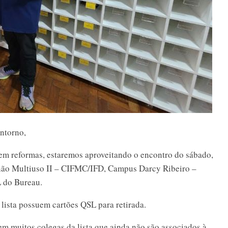
ntorno,
em reformas, estaremos aproveitando o encontro do sábado,
ilhão Multiuso II – CIFMC/IFD, Campus Darcy Ribeiro –
L do Bureau.
lista possuem cartões QSL para retirada.
em muitos colegas da lista que ainda não são associados à