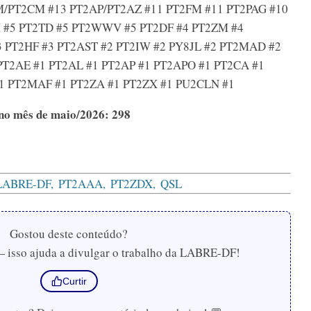
M/PT2CM #13 PT2AP/PT2AZ #11 PT2FM #11 PT2PAG #10
 #5 PT2TD #5 PT2WWV #5 PT2DF #4 PT2ZM #4
 PT2HF #3 PT2AST #2 PT2IW #2 PY8JL #2 PT2MAD #2
PT2AE #1 PT2AL #1 PT2AP #1 PT2APO #1 PT2CA #1
#1 PT2MAF #1 PT2ZA #1 PT2ZX #1 PU2CLN #1
s no mês de maio/2026: 298
 LABRE-DF
PT2AAA
PT2ZDX
QSL
Gostou deste conteúdo?
— isso ajuda a divulgar o trabalho da LABRE-DF!
Curtir