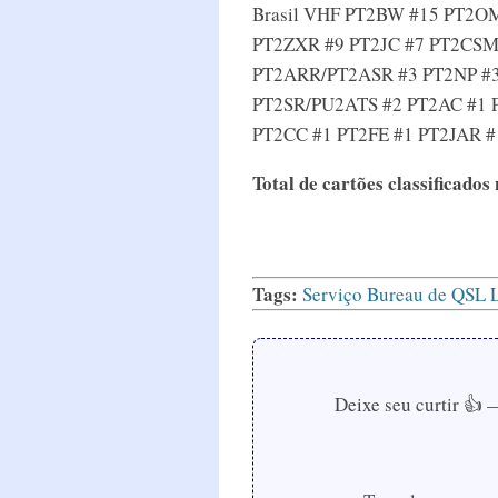
Brasil VHF PT2BW #15 PT2O
PT2ZXR #9 PT2JC #7 PT2CSM
PT2ARR/PT2ASR #3 PT2NP #3
PT2SR/PU2ATS #2 PT2AC #1 
PT2CC #1 PT2FE #1 PT2JAR 
Total de cartões classificado
Tags:
Serviço Bureau de QSL
Deixe seu curtir 👍 