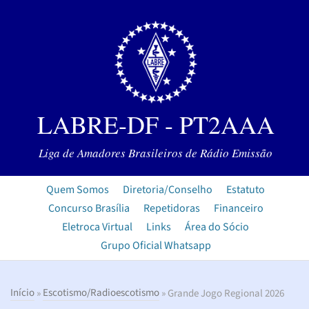
LABRE-DF - PT2AAA
Liga de Amadores Brasileiros de Rádio Emissão
Quem Somos
Diretoria/Conselho
Estatuto
Concurso Brasília
Repetidoras
Financeiro
Eletroca Virtual
Links
Área do Sócio
Grupo Oficial Whatsapp
Início
»
Escotismo/Radioescotismo
» Grande Jogo Regional 2026