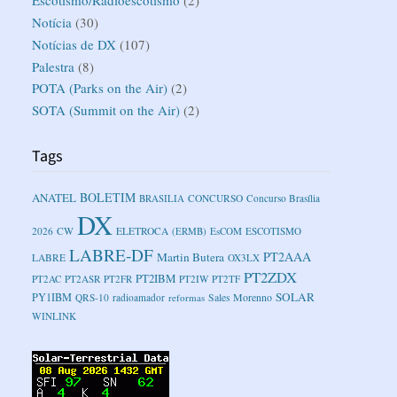
Escotismo/Radioescotismo
(2)
Notícia
(30)
Notícias de DX
(107)
Palestra
(8)
POTA (Parks on the Air)
(2)
SOTA (Summit on the Air)
(2)
Tags
BOLETIM
ANATEL
BRASILIA
CONCURSO
Concurso Brasília
DX
2026
CW
ELETROCA
(ERMB)
EsCOM
ESCOTISMO
LABRE-DF
PT2AAA
Martin Butera
LABRE
OX3LX
PT2ZDX
PT2IBM
PT2AC
PT2ASR
PT2FR
PT2IW
PT2TF
SOLAR
PY1IBM
Sales Morenno
QRS-10
radioamador
reformas
WINLINK