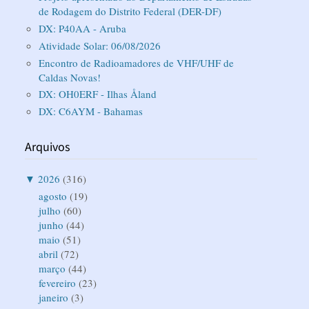
de Rodagem do Distrito Federal (DER-DF)
DX: P40AA - Aruba
Atividade Solar: 06/08/2026
Encontro de Radioamadores de VHF/UHF de
Caldas Novas!
DX: OH0ERF - Ilhas Åland
DX: C6AYM - Bahamas
Arquivos
▼
2026
(316)
agosto
(19)
julho
(60)
junho
(44)
maio
(51)
abril
(72)
março
(44)
fevereiro
(23)
janeiro
(3)