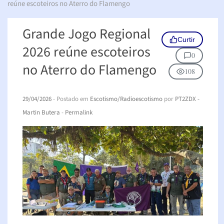
reúne escoteiros no Aterro do Flamengo
Grande Jogo Regional
Curtir
2026 reúne escoteiros
0
no Aterro do Flamengo
108
29/04/2026
- Postado em
Escotismo/Radioescotismo
por
PT2ZDX -
Martin Butera
-
Permalink