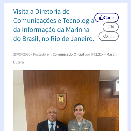
Visita a Diretoria de
Curtir
Comunicações e Tecnologia
0
da Informação da Marinha
111
do Brasil, no Rio de Janeiro.
28/05/2026
- Postado em
Comunicado Oficial
por
PT2ZDX - Martin
Butera