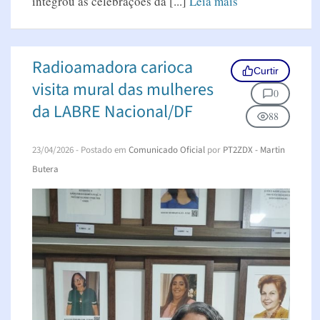
integrou as celebrações da [...]
Leia mais
Radioamadora carioca
Curtir
visita mural das mulheres
0
da LABRE Nacional/DF
88
23/04/2026
- Postado em
Comunicado Oficial
por
PT2ZDX - Martin
Butera