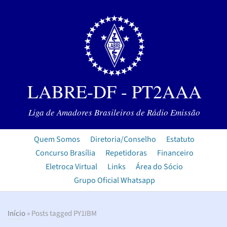
LABRE-DF - PT2AAA
Liga de Amadores Brasileiros de Rádio Emissão
Quem Somos
Diretoria/Conselho
Estatuto
Concurso Brasília
Repetidoras
Financeiro
Eletroca Virtual
Links
Área do Sócio
Grupo Oficial Whatsapp
Início
» Posts tagged PY1IBM