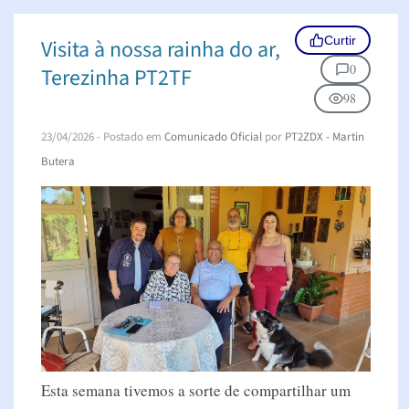
Curtir
Visita à nossa rainha do ar,
0
Terezinha PT2TF
98
23/04/2026
- Postado em
Comunicado Oficial
por
PT2ZDX - Martin
Butera
Esta semana tivemos a sorte de compartilhar um