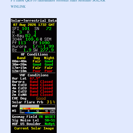
QRS-10
radioamador
reformas
WINLINK