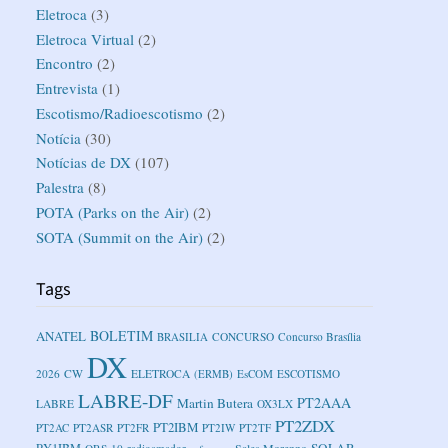
Eletroca
(3)
Eletroca Virtual
(2)
Encontro
(2)
Entrevista
(1)
Escotismo/Radioescotismo
(2)
Notícia
(30)
Notícias de DX
(107)
Palestra
(8)
POTA (Parks on the Air)
(2)
SOTA (Summit on the Air)
(2)
Tags
BOLETIM
ANATEL
BRASILIA
CONCURSO
Concurso Brasília
DX
2026
CW
ELETROCA
(ERMB)
EsCOM
ESCOTISMO
LABRE-DF
PT2AAA
Martin Butera
LABRE
OX3LX
PT2ZDX
PT2IBM
PT2AC
PT2ASR
PT2FR
PT2IW
PT2TF
SOLAR
PY1IBM
Sales Morenno