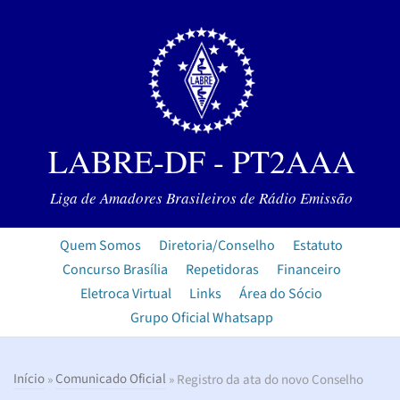
LABRE-DF - PT2AAA
Liga de Amadores Brasileiros de Rádio Emissão
Quem Somos
Diretoria/Conselho
Estatuto
Concurso Brasília
Repetidoras
Financeiro
Eletroca Virtual
Links
Área do Sócio
Grupo Oficial Whatsapp
Início
»
Comunicado Oficial
» Registro da ata do novo Conselho