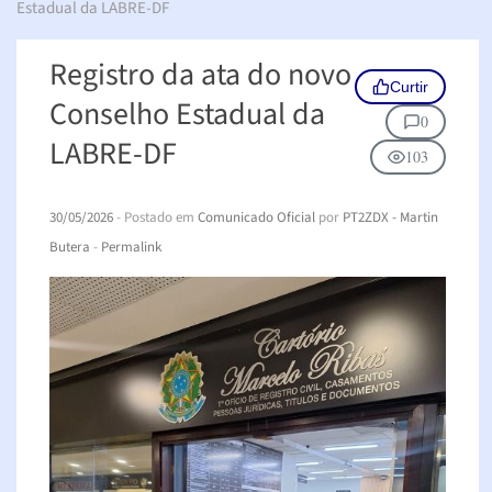
Estadual da LABRE-DF
Registro da ata do novo
Curtir
Conselho Estadual da
0
LABRE-DF
103
30/05/2026
- Postado em
Comunicado Oficial
por
PT2ZDX - Martin
Butera
-
Permalink