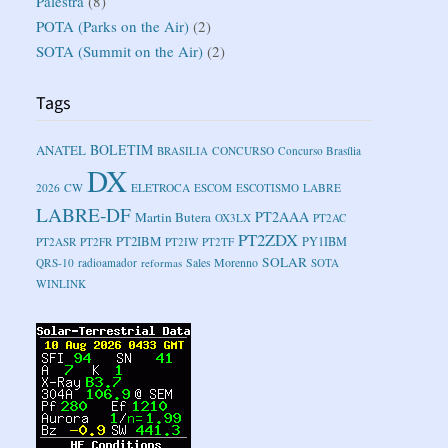
Palestra
(8)
POTA (Parks on the Air)
(2)
SOTA (Summit on the Air)
(2)
Tags
BOLETIM
ANATEL
BRASILIA
CONCURSO
Concurso Brasília
DX
2026
CW
ELETROCA
ESCOM
ESCOTISMO
LABRE
LABRE-DF
PT2AAA
Martin Butera
OX3LX
PT2AC
PT2ZDX
PT2IBM
PY1IBM
PT2ASR
PT2FR
PT2IW
PT2TF
SOLAR
Sales Morenno
QRS-10
radioamador
reformas
SOTA
WINLINK