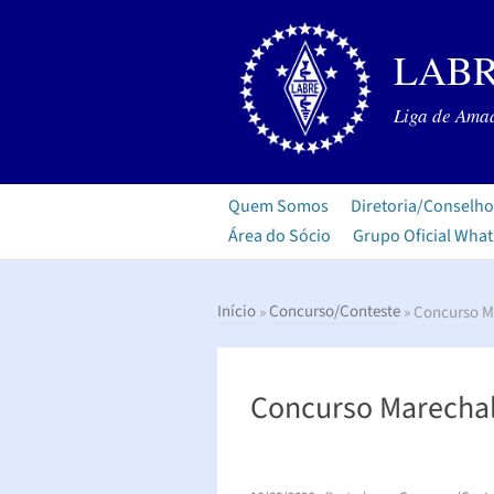
LABR
Liga de Amad
Quem Somos
Diretoria/Conselho
Área do Sócio
Grupo Oficial Wha
Início
»
Concurso/Conteste
» Concurso M
Concurso Marecha