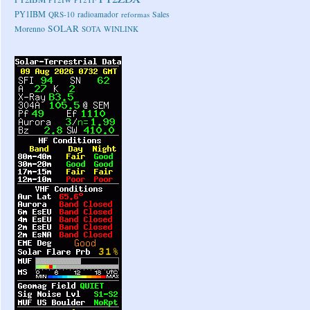
PY1IBM
Sales
QRS-10
radioamador
reformas
SOLAR
Morenno
SOTA
WINLINK