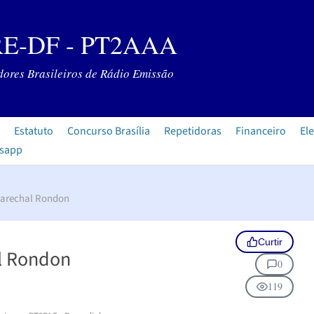
E-DF - PT2AAA
ores Brasileiros de Rádio Emissão
Estatuto
Concurso Brasília
Repetidoras
Financeiro
Ele
tsapp
arechal Rondon
Curtir
l Rondon
0
119