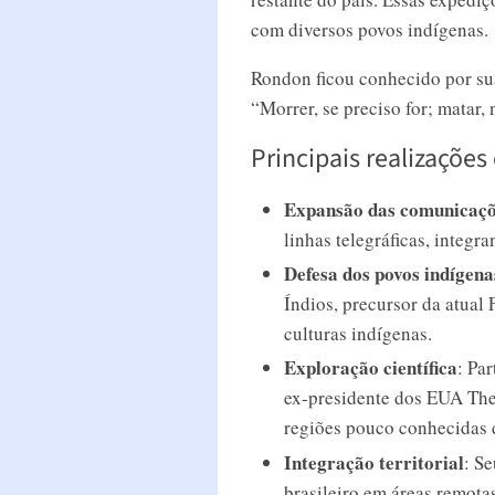
com diversos povos indígenas.
Rondon ficou conhecido por sua
“Morrer, se preciso for; matar,
Principais realizações
Expansão das comunicaç
linhas telegráficas, integr
Defesa dos povos indígena
Índios, precursor da atual
culturas indígenas.
Exploração científica
: Pa
ex-presidente dos EUA The
regiões pouco conhecidas
Integração territorial
: S
brasileiro em áreas remotas