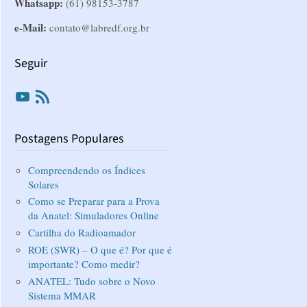
Whatsapp:
(61) 98153-3787
e-Mail:
contato@labredf.org.br
Seguir
Youtube
RSS
Postagens Populares
Compreendendo os Índices
Solares
Como se Preparar para a Prova
da Anatel: Simuladores Online
Cartilha do Radioamador
ROE (SWR) – O que é? Por que é
importante? Como medir?
ANATEL: Tudo sobre o Novo
Sistema MMAR