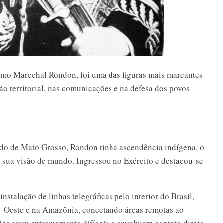
mo Marechal Rondon, foi uma das figuras mais marcantes
são territorial, nas comunicações e na defesa dos povos
ado de Mato Grosso, Rondon tinha ascendência indígena, o
 sua visão de mundo. Ingressou no Exército e destacou-se
instalação de linhas telegráficas pelo interior do Brasil,
o-Oeste e na Amazônia, conectando áreas remotas ao
ções eram extremamente difíceis e envolviam contato direto