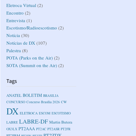
Eletroca Virtual
(2)
Encontro
(2)
Entrevista
(1)
Escotismo/Radioescotismo
(2)
Notícia
(30)
Notícias de DX
(107)
Palestra
(8)
POTA (Parks on the Air)
(2)
SOTA (Summit on the Air)
(2)
Tags
BOLETIM
ANATEL
BRASILIA
CONCURSO
Concurso Brasília 2026
CW
DX
ELETROCA
ESCOM
ESCOTISMO
LABRE-DF
Martin Butera
LABRE
PT2AAA
OX3LX
PT2AC
PT2ASR
PT2FR
PT2ZDX
PT2IBM
PT2IW
PT2TF