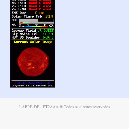
LABRE-DF - PT2AAA ® Todos os direitos reservados.