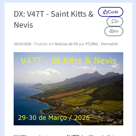
DX: V47T - Saint Kitts &
Curtir
0
Nevis
69
29/03/2026
- Postado em
Notícias de DX
por
PT2PAG
-
Permalink