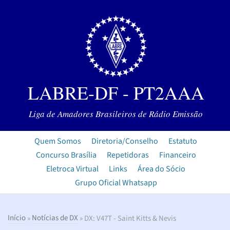
LABRE-DF - PT2AAA
Liga de Amadores Brasileiros de Rádio Emissão
Quem Somos
Diretoria/Conselho
Estatuto
Concurso Brasília
Repetidoras
Financeiro
Eletroca Virtual
Links
Área do Sócio
Grupo Oficial Whatsapp
Início
»
Notícias de DX
» DX: V47T - Saint Kitts & Nevis