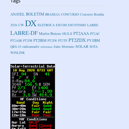
Tags
BOLETIM
ANATEL
BRASILIA
CONCURSO
Concurso Brasília
DX
2026
CW
ELETROCA
ESCOM
ESCOTISMO
LABRE
LABRE-DF
PT2AAA
Martin Butera
OX3LX
PT2AC
PT2ZDX
PT2IBM
PY1IBM
PT2ASR
PT2FR
PT2IW
PT2TF
SOLAR
Sales Morenno
QRS-10
radioamador
reformas
SOTA
WINLINK