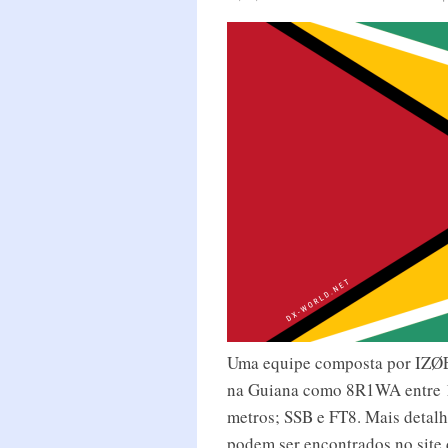
Uma equipe composta por IZØ
na Guiana como 8R1WA entre 19
metros; SSB e FT8. Mais detal
podem ser encontrados no site d