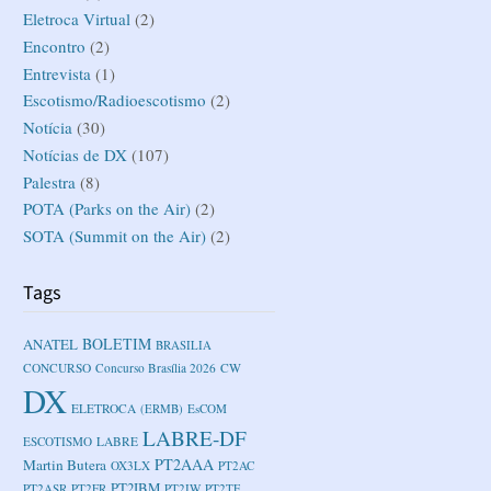
Eletroca Virtual
(2)
Encontro
(2)
Entrevista
(1)
Escotismo/Radioescotismo
(2)
Notícia
(30)
Notícias de DX
(107)
Palestra
(8)
POTA (Parks on the Air)
(2)
SOTA (Summit on the Air)
(2)
Tags
BOLETIM
ANATEL
BRASILIA
CONCURSO
Concurso Brasília 2026
CW
DX
ELETROCA
(ERMB)
EsCOM
LABRE-DF
ESCOTISMO
LABRE
PT2AAA
Martin Butera
OX3LX
PT2AC
PT2IBM
PT2ASR
PT2FR
PT2IW
PT2TF