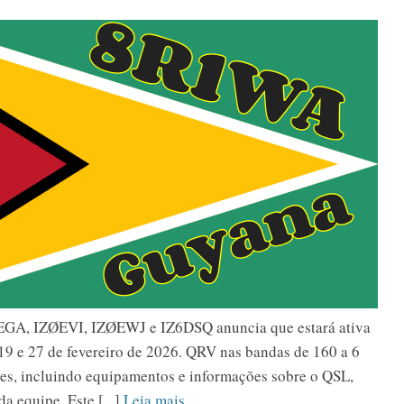
EGA, IZØEVI, IZØEWJ e IZ6DSQ anuncia que estará ativa
 e 27 de fevereiro de 2026. QRV nas bandas de 160 a 6
hes, incluindo equipamentos e informações sobre o QSL,
a equipe. Este [...]
Leia mais