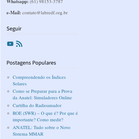
Whatsapp:
(61) 98153-3787
e-Mail:
contato@labredf.org.br
Seguir
Youtube
RSS
Postagens Populares
Compreendendo os Índices
Solares
Como se Preparar para a Prova
da Anatel: Simuladores Online
Cartilha do Radioamador
ROE (SWR) – O que é? Por que é
importante? Como medir?
ANATEL: Tudo sobre o Novo
Sistema MMAR