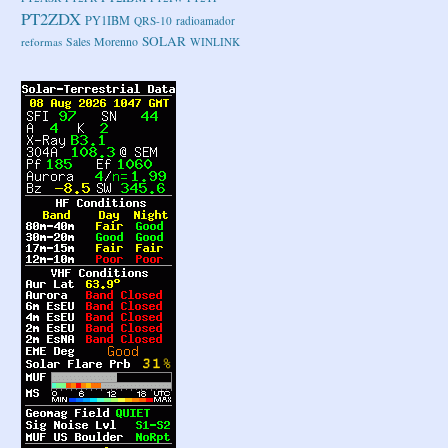
PT2ZDX
PY1IBM
QRS-10
radioamador
SOLAR
Sales Morenno
reformas
WINLINK