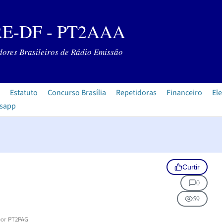
E-DF - PT2AAA
ores Brasileiros de Rádio Emissão
Estatuto
Concurso Brasília
Repetidoras
Financeiro
Ele
tsapp
Curtir
0
59
or
PT2PAG