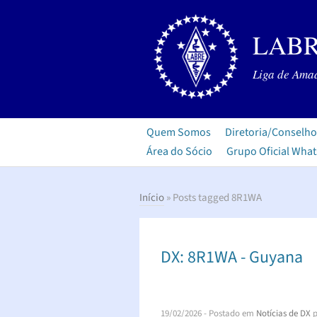
LABR
Liga de Amad
Quem Somos
Diretoria/Conselho
Área do Sócio
Grupo Oficial Wha
Início
» Posts tagged 8R1WA
DX: 8R1WA - Guyana
19/02/2026
- Postado em
Notícias de DX
p